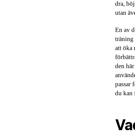
dra, bö
utan äve
En av d
träning
att öka
förbätt
den här
använde
passar 
du kan 
Vad