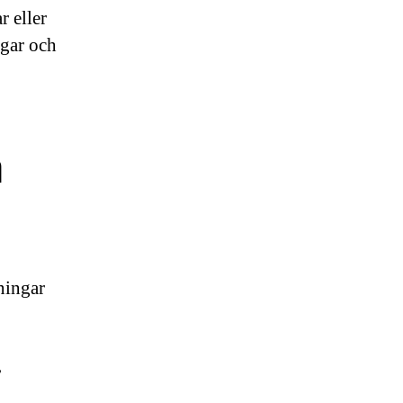
r eller
ågar och
a
ningar
,