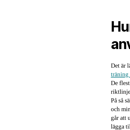
Hu
an
Det är l
träning
De flest
riktlin
På så s
och min
går att
lägga ti