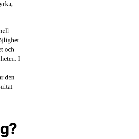
yrka,
nell
öjlighet
et och
heten. I
ar den
ultat
ng?