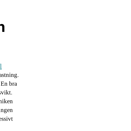
n
l
astning.
. En bra
svikt.
kniken
ningen
essivt