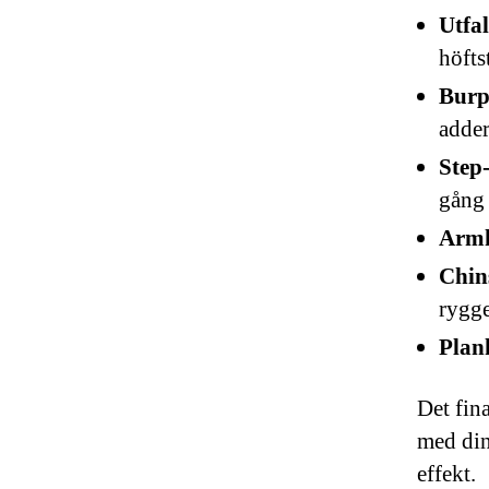
Utfal
höftst
Burp
adder
Step
gång 
Armh
Chins
rygg
Plan
Det fin
med din 
effekt.