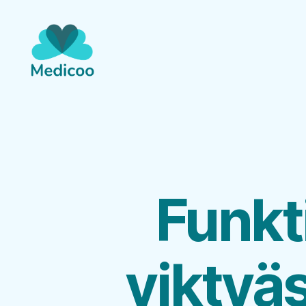
Medicoo.se
Funkt
viktväs