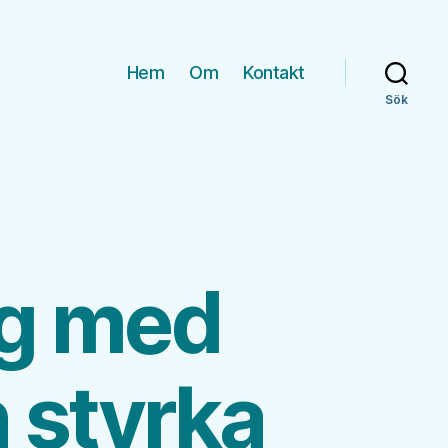
Hem
Om
Kontakt
Sök
ng med
n styrka