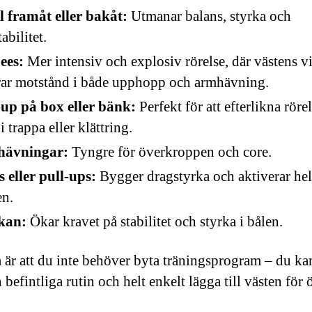
l framåt eller bakåt:
Utmanar balans, styrka och
abilitet.
ees:
Mer intensiv och explosiv rörelse, där västens v
ar motstånd i både upphopp och armhävning.
-up på box eller bänk:
Perfekt för att efterlikna röre
i trappa eller klättring.
ävningar:
Tyngre för överkroppen och core.
 eller pull-ups:
Bygger dragstyrka och aktiverar hel
en.
kan:
Ökar kravet på stabilitet och styrka i bålen.
a är att du inte behöver byta träningsprogram – du ka
befintliga rutin och helt enkelt lägga till västen för