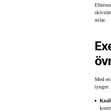
Efterso
skivstä
axlar.
Ex
öv
Med en 
tyngre. 
Knäb
kontr