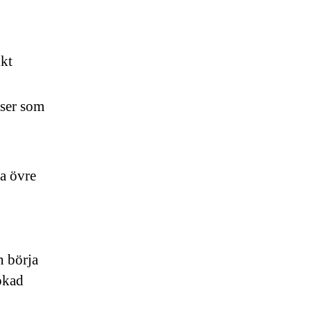
ikt
lser som
a övre
n börja
 ökad