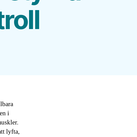
roll
llbara
en i
muskler.
t lyfta,