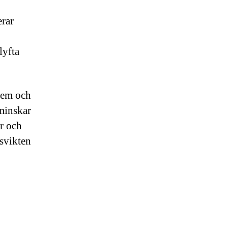
erar
lyfta
tem och
 minskar
er och
psvikten