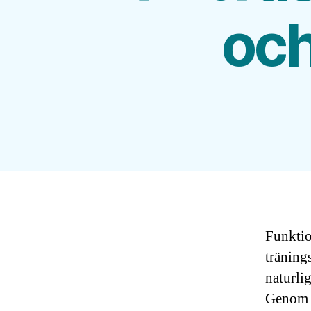
och
Funktio
träning
naturlig
Genom a