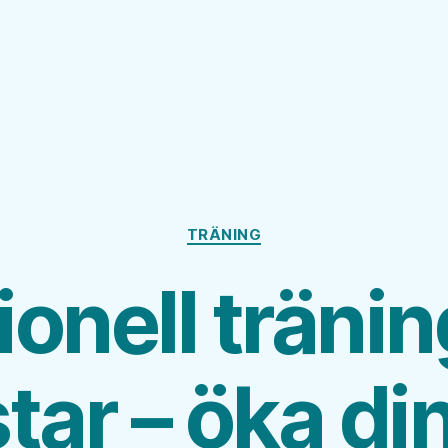
Kategorier
TRÄNING
ionell träni
tar – öka di