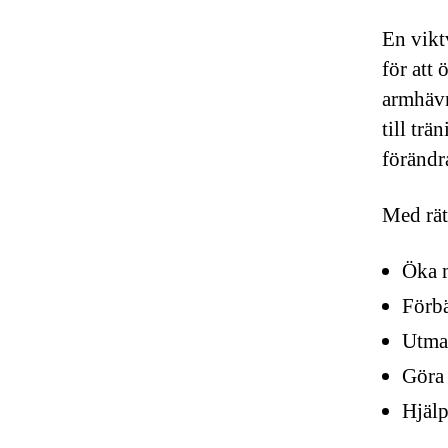
En vikt
för att
armhävn
till tr
förändr
Med rät
Öka m
Förbä
Utma
Göra 
Hjälp