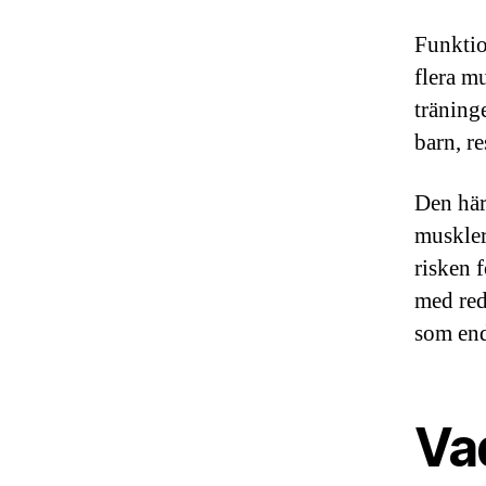
Funktio
flera m
träning
barn, re
Den här
muskler
risken 
med red
som end
Vad