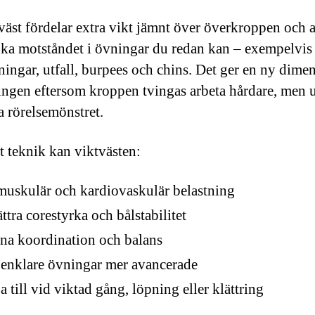
väst fördelar extra vikt jämnt över överkroppen och
 öka motståndet i övningar du redan kan – exempelvis
ingar, utfall, burpees och chins. Det ger en ny dime
äningen eftersom kroppen tvingas arbeta hårdare, men u
a rörelsemönstret.
t teknik kan viktvästen:
uskulär och kardiovaskulär belastning
ttra corestyrka och bålstabilitet
na koordination och balans
enklare övningar mer avancerade
a till vid viktad gång, löpning eller klättring