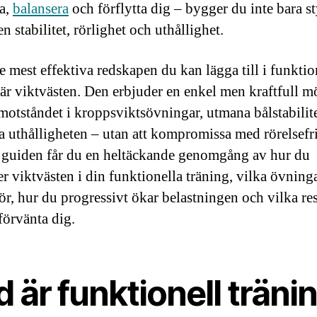
ja,
balansera
och förflytta dig – bygger du inte bara st
n stabilitet, rörlighet och uthållighet.
e mest effektiva redskapen du kan lägga till i funktio
 är viktvästen. Den erbjuder en enkel men kraftfull m
 motståndet i kroppsviktsövningar, utmana bålstabilit
ra uthålligheten – utan att kompromissa med rörelsefri
 guiden får du en heltäckande genomgång av hur du
r viktvästen i din funktionella träning, vilka övning
för, hur du progressivt ökar belastningen och vilka res
förvänta dig.
 är funktionell träni