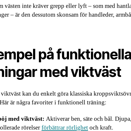
m västen inte kräver grepp eller lyft – som med hantla
nger – är den dessutom skonsam för handleder, armb
empel på funktionell
ningar med viktväst
viktväst kan du enkelt göra klassiska kroppsviktsöv
Här är några favoriter i funktionell träning:
öj med viktväst:
Aktiverar ben, säte och bål. Djupa
ollerade rörelser
förbättrar rörlighet
och kraft.