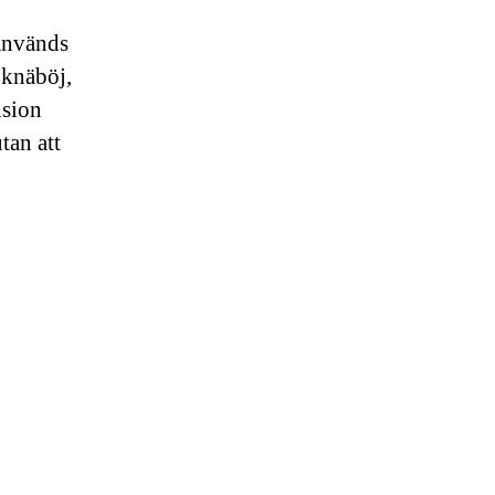
 används
 knäböj,
nsion
tan att