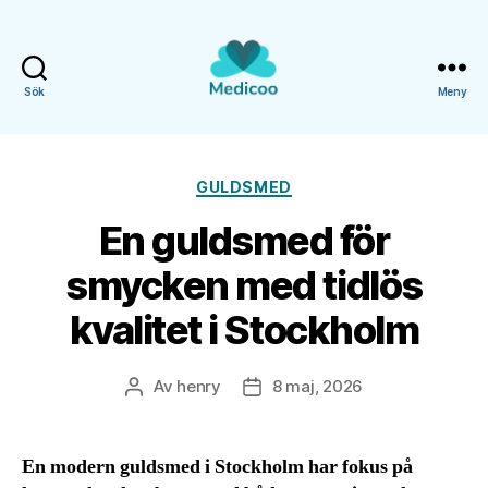
Sök
Meny
Medicoo.se
Kategorier
GULDSMED
En guldsmed för
smycken med tidlös
kvalitet i Stockholm
Av
henry
8 maj, 2026
Inläggsförfattare
Inläggsdatum
En modern guldsmed i Stockholm har fokus på