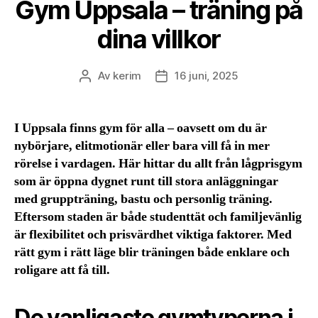
Gym Uppsala – träning på
dina villkor
Av
kerim
16 juni, 2025
Inläggsförfattare
Inläggsdatum
I Uppsala finns gym för alla – oavsett om du är
nybörjare, elitmotionär eller bara vill få in mer
rörelse i vardagen. Här hittar du allt från lågprisgym
som är öppna dygnet runt till stora anläggningar
med gruppträning, bastu och personlig träning.
Eftersom staden är både studenttät och familjevänlig
är flexibilitet och prisvärdhet viktiga faktorer. Med
rätt gym i rätt läge blir träningen både enklare och
roligare att få till.
De vanligaste gymtyperna i