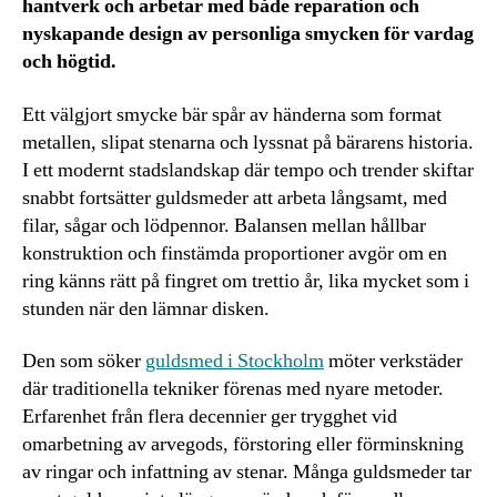
hantverk och arbetar med både reparation och
nyskapande design av personliga smycken för vardag
och högtid.
Ett välgjort smycke bär spår av händerna som format
metallen, slipat stenarna och lyssnat på bärarens historia.
I ett modernt stadslandskap där tempo och trender skiftar
snabbt fortsätter guldsmeder att arbeta långsamt, med
filar, sågar och lödpennor. Balansen mellan hållbar
konstruktion och finstämda proportioner avgör om en
ring känns rätt på fingret om trettio år, lika mycket som i
stunden när den lämnar disken.
Den som söker
guldsmed i Stockholm
möter verkstäder
där traditionella tekniker förenas med nyare metoder.
Erfarenhet från flera decennier ger trygghet vid
omarbetning av arvegods, förstoring eller förminskning
av ringar och infattning av stenar. Många guldsmeder tar