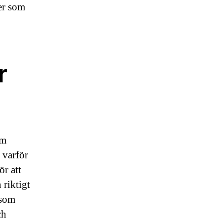
er som
r
om
 varför
ör att
riktigt
 som
ch