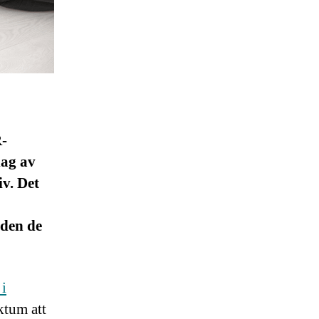
R-
dag av
iv. Det
 den de
i
aktum att