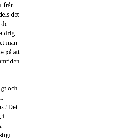
t från
dels det
 de
aldrig
ket man
e på att
ramtiden
igt och
a,
as? Det
 i
å
sligt