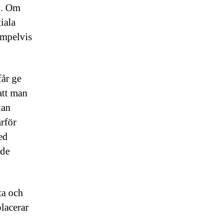
en. Om
iala
empelvis
får ge
att man
kan
rför
ed
 de
ta och
placerar