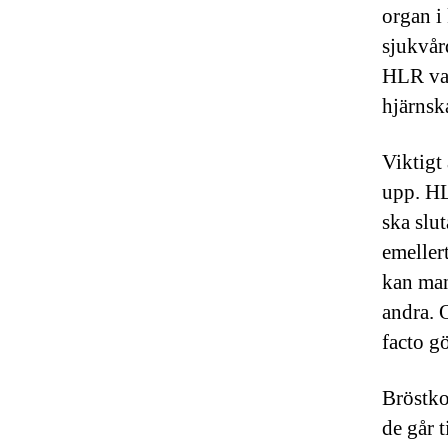
organ i
sjukvår
HLR var
hjärnsk
Viktigt
upp. HL
ska slut
emeller
kan man
andra. O
facto g
Bröstko
de går t