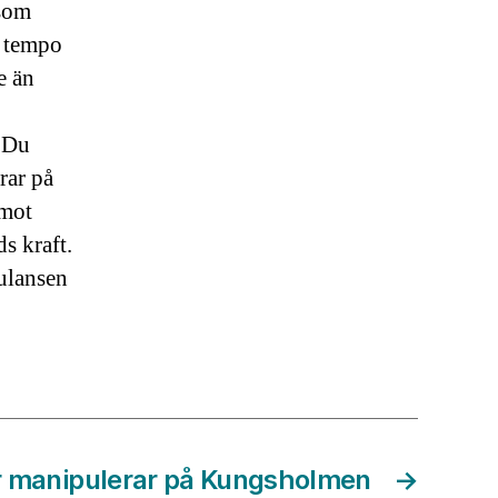
 som
t tempo
e än
. Du
rar på
 mot
s kraft.
ulansen
r manipulerar på Kungsholmen
→