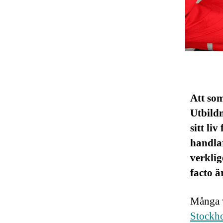
Att som
Utbildn
sitt li
handla
verklig
facto ä
Många v
Stockh