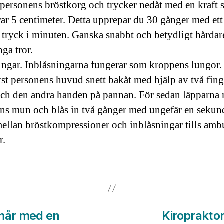
personens bröstkorg och trycker nedåt med en kraft
ar 5 centimeter. Detta upprepar du 30 gånger med et
tryck i minuten. Ganska snabbt och betydligt hårdar
ga tror.
ingar. Inblåsningarna fungerar som kroppens lungor
örst personens huvud snett bakåt med hjälp av två fing
ch den andra handen på pannan. För sedan läpparna
ns mun och blås in två gånger med ungefär en sekund
ellan bröstkompressioner och inblåsningar tills amb
r.
 mår med en
Kiroprakto