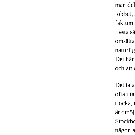
man del
jobbet,
faktum 
flesta 
omsätta
naturlig
Det hän
och att 
Det tala
ofta ut
tjocka, 
är omöj
Stockho
någon a