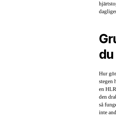
hjärtst
dagligen
Gru
du
Hur gör
stegen 
en HLR 
den dra
så fung
inte an