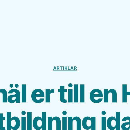
Kategorier
ARTIKLAR
l er till en
tbildning id