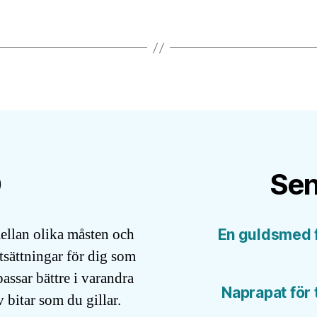
O
Sen
mellan olika måsten och
En guldsmed f
utsättningar för dig som
 passar bättre i varandra
Naprapat för 
v bitar som du gillar.