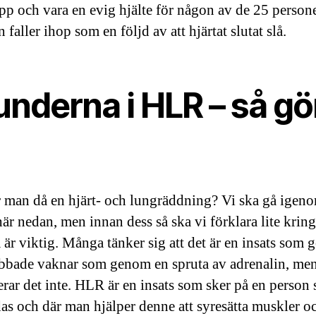
opp och vara en evig hjälte för någon av de 25 person
 faller ihop som en följd av att hjärtat slutat slå.
nderna i HLR – så gö
 man då en hjärt- och lungräddning? Vi ska gå igen
här nedan, men innan dess så ska vi förklara lite kring
är viktig. Många tänker sig att det är en insats som g
bbade vaknar som genom en spruta av adrenalin, men 
erar det inte. HLR är en insats som sker på en person
das och där man hjälper denne att syresätta muskler o