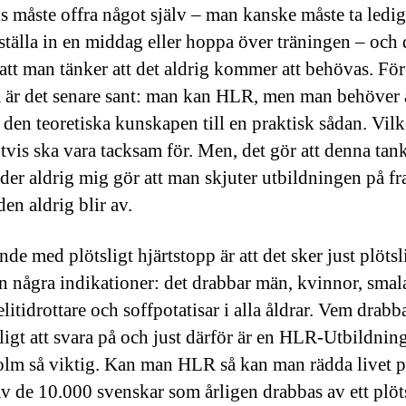
s måste offra något själv – man kanske måste ta ledig
 ställa in en middag eller hoppa över träningen – och 
att man tänker att det aldrig kommer att behövas. För
så är det senare sant: man kan HLR, men man behöver 
 den teoretiska kunskapen till en praktisk sådan. Vil
tvis ska vara tacksam för. Men, det gör att denna tank
der aldrig mig gör att man skjuter utbildningen på f
den aldrig blir av.
nde med plötsligt hjärtstopp är att det sker just plötsl
an några indikationer: det drabbar män, kvinnor, smal
elitidrottare och soffpotatisar i alla åldrar. Vem drabb
ligt att svara på och just därför är en HLR-Utbildning
lm så viktig. Kan man HLR så kan man rädda livet p
v de 10.000 svenskar som årligen drabbas av ett plöt