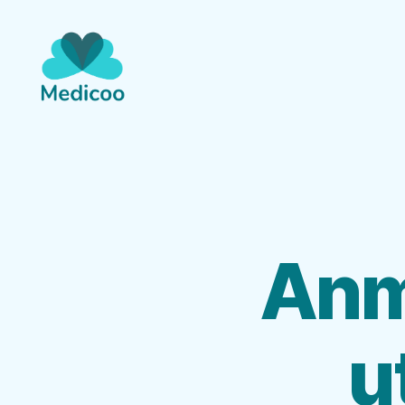
Medicoo.se
Anmä
u