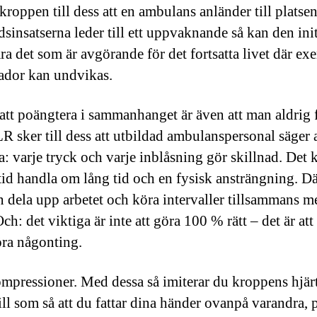
 kroppen till dess att en ambulans anländer till plats
dsinsatserna leder till ett uppvaknande så kan den init
a det som är avgörande för det fortsatta livet där ex
ador kan undvikas.
 att poängtera i sammanhanget är även att man aldrig 
R sker till dess att utbildad ambulanspersonal säger 
a: varje tryck och varje inblåsning gör skillnad. Det 
tid handla om lång tid och en fysisk ansträngning. Dä
 dela upp arbetet och köra intervaller tillsammans m
ch: det viktiga är inte att göra 100 % rätt – det är att
öra någonting.
mpressioner. Med dessa så imiterar du kroppens hjär
ill som så att du fattar dina händer ovanpå varandra, 