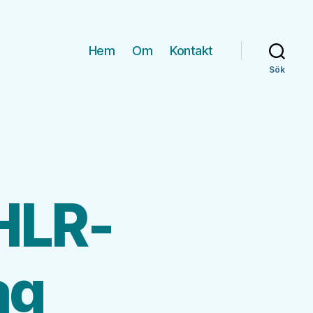
Hem
Om
Kontakt
Sök
 HLR-
ag