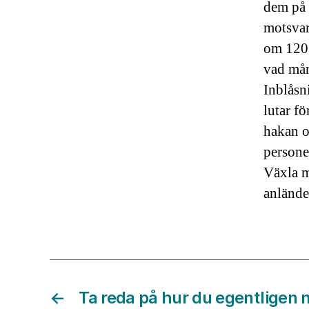
dem på 
motsvar
om 120 
vad mån
Inblåsn
lutar f
hakan o
persone
Växla m
anlände
←
Ta reda på hur du egentligen